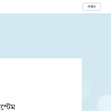
লগইন
িস্টেম